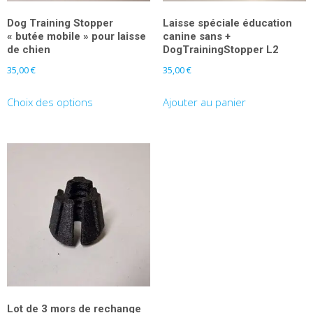
Dog Training Stopper
Laisse spéciale éducation
« butée mobile » pour laisse
canine sans +
de chien
DogTrainingStopper L2
35,00
€
35,00
€
Ce
Choix des options
Ajouter au panier
produit
a
plusieurs
variations.
Les
options
peuvent
être
choisies
sur
la
Lot de 3 mors de rechange