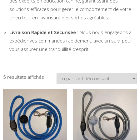
des experts en éducation canine, garantissant des
solutions efficaces pour gérer le comportement de votre
chien tout en favorisant des sorties agréables.
Livraison Rapide et Sécurisée
: Nous nous engageons à
expédier vos commandes rapidement, avec un suivi pour
vous assurer une tranquillité d’esprit.
Trié
5 résultats affichés
par
prix
décroissant