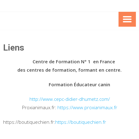
Skip
to
content
EDUCAT
COMPORTEMENTALI
Liens
CANIN C
Centre de Formation N° 1 en France
des centres de formation, formant en centre.
Formation Éducateur canin
http://www.cepc-didier-dhumetz.com/
Proxianimaux.fr:
https://www.proxianimaux.fr
https://boutiquechien.fr:
https://boutiquechien.fr