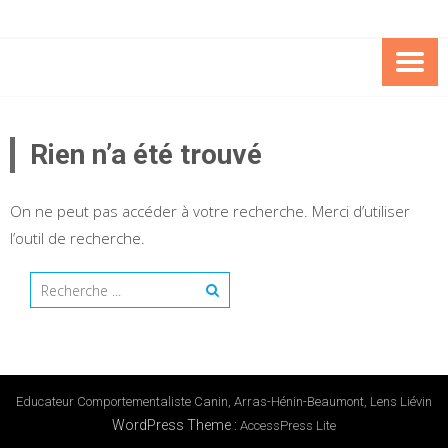
Skip
to
content
EDUCAT
COMPORTEMENTALI
Rien n’a été trouvé
CANIN C
On ne peut pas accéder à votre recherche. Merci d’utiliser
l’outil de recherche.
Educateur Comportementaliste Canin, Arras-Hénin-Beaumont, Lens Liévin
WordPress Theme
:
AccessPress Lite