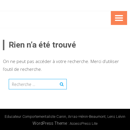
Skip
to
content
EDUCAT
COMPORTEMENTALI
Rien n’a été trouvé
CANIN C
On ne peut pas accéder à votre recherche. Merci d’utiliser
l’outil de recherche.
Educateur Comportementaliste Canin, Arras-Hénin-Beaumont, Lens Liévin
WordPress Theme
:
AccessPress Lite