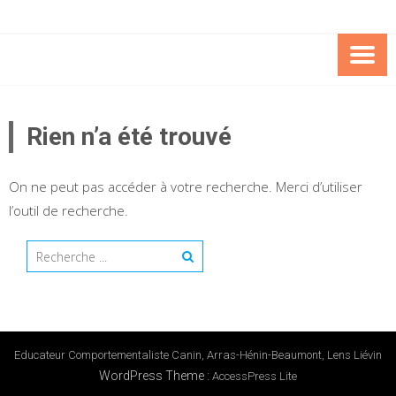
Skip
to
content
EDUCAT
COMPORTEMENTALI
Rien n’a été trouvé
CANIN C
On ne peut pas accéder à votre recherche. Merci d’utiliser
l’outil de recherche.
Educateur Comportementaliste Canin, Arras-Hénin-Beaumont, Lens Liévin
WordPress Theme
:
AccessPress Lite