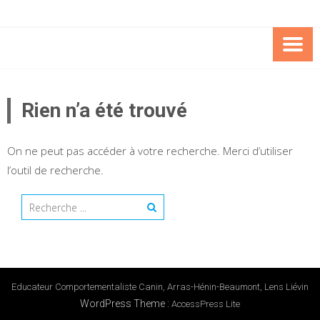
Skip
to
content
EDUCAT
COMPORTEMENTALI
Rien n’a été trouvé
CANIN C
On ne peut pas accéder à votre recherche. Merci d’utiliser
l’outil de recherche.
Educateur Comportementaliste Canin, Arras-Hénin-Beaumont, Lens Liévin
WordPress Theme
:
AccessPress Lite