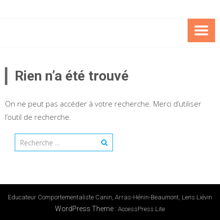
Skip
to
content
EDUCAT
COMPORTEMENTALI
Rien n’a été trouvé
CANIN C
On ne peut pas accéder à votre recherche. Merci d’utiliser
l’outil de recherche.
Educateur Comportementaliste Canin, Arras-Hénin-Beaumont, Lens Liévin
WordPress Theme
:
AccessPress Lite