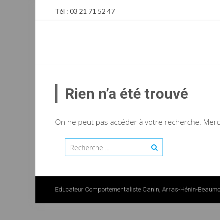
Skip
Tél : 03 21 71 52 47
to
content
EDUCATEUR COMPORTEM
Rien n’a été trouvé
On ne peut pas accéder à votre recherche. Merci d
Educateur Comportementaliste Canin, Arras-Hénin-Beaumon