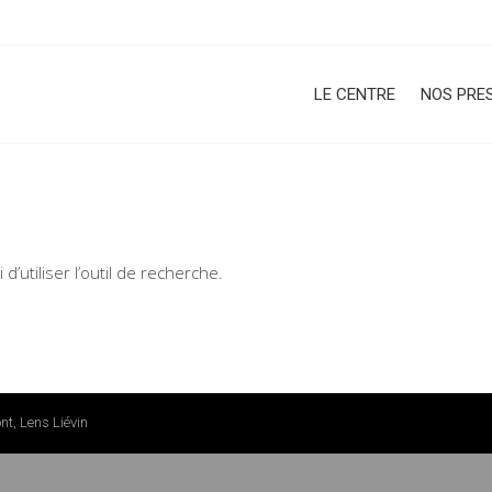
LE CENTRE
NOS PRE
ENTALISTE CANIN CEPC
’utiliser l’outil de recherche.
t, Lens Liévin