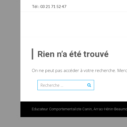
Skip
Tél : 03 21 71 52 47
to
content
EDUCATEUR COMPORTEM
Rien n’a été trouvé
On ne peut pas accéder à votre recherche. Merci d
Educateur Comportementaliste Canin, Arras-Hénin-Beaumon